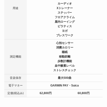
カーディオ
用途
Xトレーナー
ステッパー
フロアクライム
屋内ローイング
ピラティス
ヨガ
ブレスワーク
心拍センサー
消費カロリー
睡眠
測定機能
移動距離
歩数計機能
血中酸素レベル
ストレスチェック
音楽保存
最大500曲
電子マネー
GARMIN PAY・Suica
定価(税込み)
62,800円
60,800円