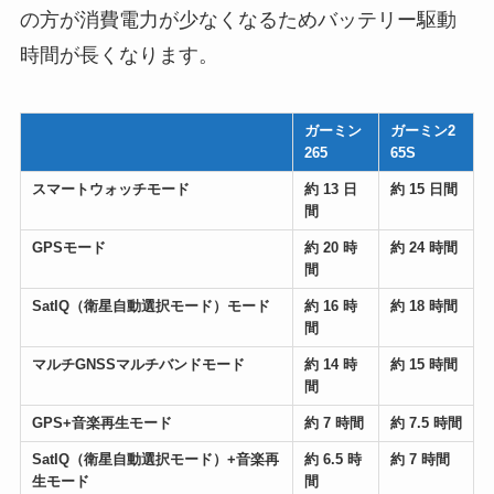
の方が消費電力が少なくなるためバッテリー駆動
時間が長くなります。
ガーミン
ガーミン2
265
65S
スマートウォッチモード
約 13 日
約 15 日間
間
GPSモード
約 20 時
約 24 時間
間
SatIQ（衛星自動選択モード）モード
約 16 時
約 18 時間
間
マルチGNSSマルチバンドモード
約 14 時
約 15 時間
間
GPS+音楽再生モード
約 7 時間
約 7.5 時間
SatIQ（衛星自動選択モード）+音楽再
約 6.5 時
約 7 時間
生モード
間