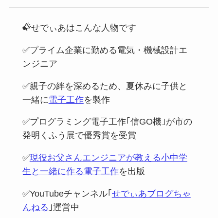
せでぃあはこんな人物です
✅プライム企業に勤める電気・機械設計エ
ンジニア
✅親子の絆を深めるため、夏休みに子供と
一緒に
電子工作
を製作
✅プログラミング電子工作｢信GO機｣が市の
発明くふう展で優秀賞を受賞
✅
現役お父さんエンジニアが教える小中学
生と一緒に作る電子工作
を出版
✅YouTubeチャンネル｢
せでぃあブログちゃ
んねる
｣運営中