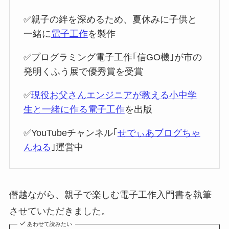
✅親子の絆を深めるため、夏休みに子供と
一緒に
電子工作
を製作
✅プログラミング電子工作｢信GO機｣が市の
発明くふう展で優秀賞を受賞
✅
現役お父さんエンジニアが教える小中学
生と一緒に作る電子工作
を出版
✅YouTubeチャンネル｢
せでぃあブログちゃ
んねる
｣運営中
僭越ながら、親子で楽しむ電子工作入門書を執筆
させていただきました。
あわせて読みたい