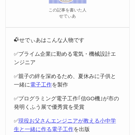
この記事を書いた人
せでぃあ
せでぃあはこんな人物です
✅プライム企業に勤める電気・機械設計エ
ンジニア
✅親子の絆を深めるため、夏休みに子供と
一緒に
電子工作
を製作
✅プログラミング電子工作｢信GO機｣が市の
発明くふう展で優秀賞を受賞
✅
現役お父さんエンジニアが教える小中学
生と一緒に作る電子工作
を出版