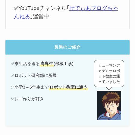
✅YouTubeチャンネル｢
せでぃあブログちゃ
んねる
｣運営中
長男のご紹介
✅寮生活を送る
高専生
(機械工学)
ヒューマンア
カデミーロボ
✅ロボット研究部に所属
ット教室に通
っていました
✅小学3～6年生まで
ロボット教室に通う
✅レゴ作りが好き