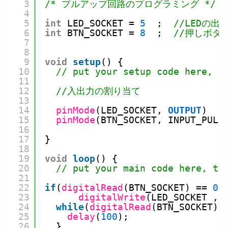
3
/* プルアップ回路のプログラミング */
4
5
int
LED_SOCKET 
=
5
;  
//LEDの
6
int
BTN_SOCKET 
=
8
;  
//押しボタ
7
8
9
void
setup
() {
10
// put your setup code he
11
12
//入出力の割り当て
13
14
pinMode
(LED_SOCKET, 
OUTPUT
)   
15
pinMode
(BTN_SOCKET, INPUT_PULL
16
17
}
18
19
void
loop
() {
20
// put your main code her
21
22
if
(
digitalRead
(BTN_SOCKET) 
=
=
0
)
23
digitalWrite
(LED_SOCKET , 
24
while
(
digitalRead
(BTN_SOCKET) 
25
delay
(
100
);                 
26
}