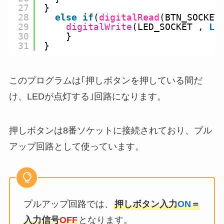
27
}
28
else
if
(
digitalRead
(BTN_SOCKET
29
digitalWrite
(LED_SOCKET , 
LO
30
}
31
}
このプログラムは｢押しボタンを押している間だ
け、LEDが点灯する｣回路になります。
押しボタンは8番ソケットに接続されており、プル
アップ回路として使っています。
プルアップ回路では、
押しボタン入力
ON
＝
入力信号
OFF
となります。