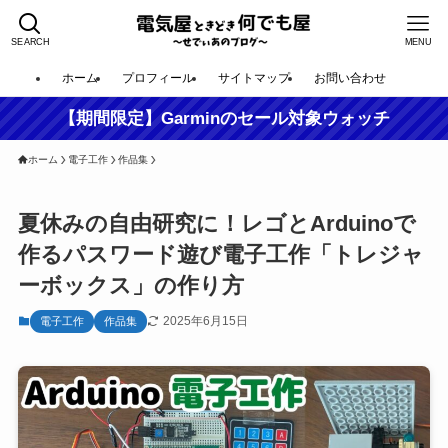
SEARCH
MENU
ホーム
プロフィール
サイトマップ
お問い合わせ
【期間限定】Garminのセール対象ウォッチ
ホーム
電子工作
作品集
夏休みの自由研究に！レゴとArduinoで
作るパスワード遊び電子工作「トレジャ
ーボックス」の作り方
2025年6月15日
電子工作
作品集